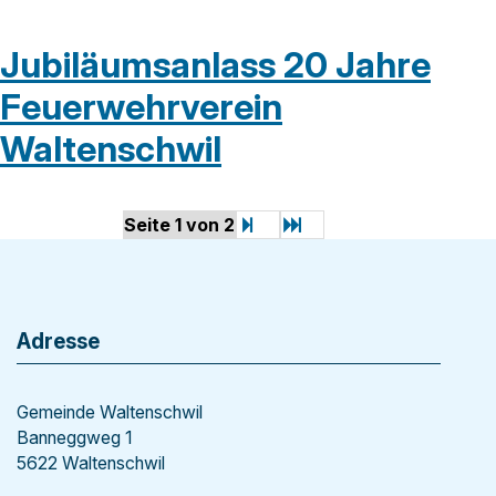
Jubiläumsanlass 20 Jahre
Feuerwehrverein
Waltenschwil
weiter
Ende
Seite 1 von 2
Footer
Adresse
Gemeinde Waltenschwil
Banneggweg 1
5622 Waltenschwil