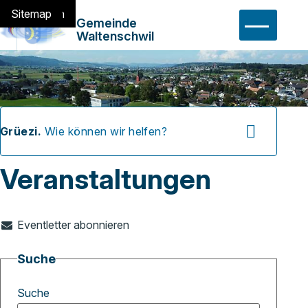
Navigieren in Waltensch
Schnellnavigation
Home
Navigation
Inhalt
Suche
Sitemap
Hauptn
Gemeinde
Waltenschwil
Suchbegriff
Suche 
Grüezi.
Wie können wir helfen?
Veranstaltungen
Eventletter abonnieren
Suche
Suche