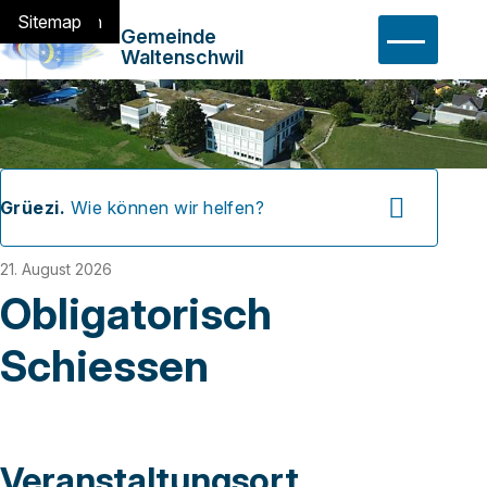
Navigieren in Waltensch
Schnellnavigation
Home
Navigation
Inhalt
Suche
Sitemap
Hauptn
Gemeinde
Waltenschwil
Suchbegriff
Suche 
Grüezi.
Wie können wir helfen?
21. August 2026
Obligatorisch
Schiessen
Veranstaltungsort