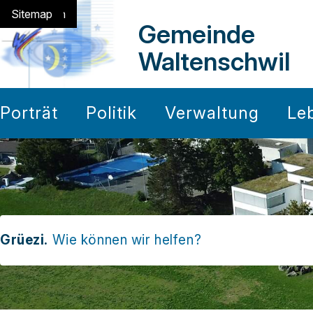
Navigieren in Waltensch
Schnellnavigation
Home
Navigation
Inhalt
Suche
Sitemap
Gemeinde
Waltenschwil
Hauptnavigation
Porträt
Politik
Verwaltung
Le
Suchbegriff
Grüezi.
Wie können wir helfen?