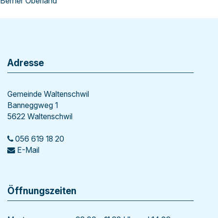
Berner Oberland
Footer
Adresse
Gemeinde Waltenschwil
Banneggweg 1
5622 Waltenschwil
056 619 18 20
E-Mail
Öffnungszeiten