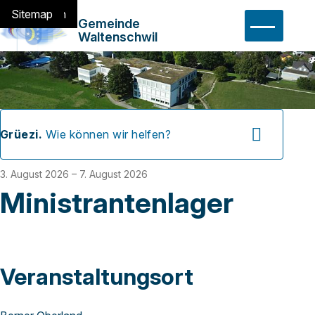
Navigieren in Waltensch
Schnellnavigation
Home
Navigation
Inhalt
Suche
Sitemap
Hauptn
Gemeinde
Waltenschwil
Suchbegriff
Suche 
Grüezi.
Wie können wir helfen?
3. August 2026
– 7. August 2026
Ministrantenlager
Veranstaltungsort