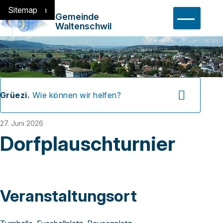
Navigieren in Waltensch
Schnellnavigation
Home
Navigation
Inhalt
Suche
Sitemap
Hauptn
Gemeinde
Waltenschwil
Suchbegriff
Suche 
Grüezi.
Wie können wir helfen?
27. Juni 2026
Dorfplauschturnier
Veranstaltungsort