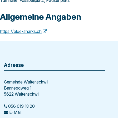
Turnhalle, Fussballplatz, Pausenplatz
Allgemeine Angaben
https://blue-sharks.ch
Footer
Adresse
Gemeinde Waltenschwil
Banneggweg 1
5622 Waltenschwil
056 619 18 20
E-Mail